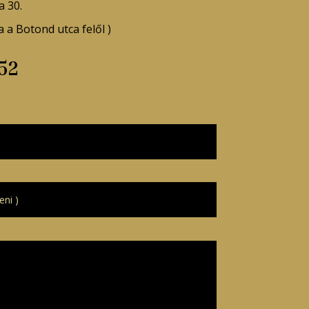
a 30.
 a Botond utca felől )
52