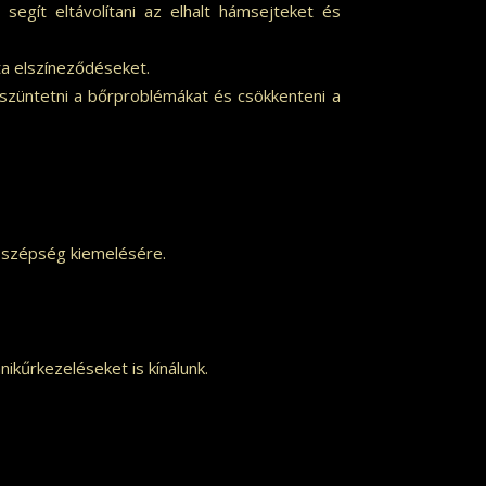
egít eltávolítani az elhalt hámsejteket és
ta elszíneződéseket.
szüntetni a bőrproblémákat és csökkenteni a
 szépség kiemelésére.
ikűrkezeléseket is kínálunk.