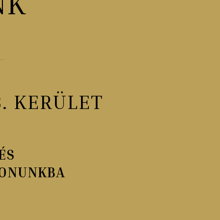
NK
. KERÜLET
ÉS
LONUNKBA