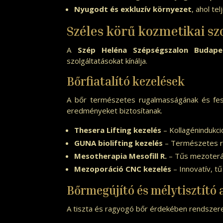
Nyugodt és exkluzív környezet
, ahol te
Széles körű kozmetikai sz
A
Szép Heléna Szépségszalon Budapes
szolgáltatásokat kínálja.
Bőrfiatalító kezelések
A bőr természetes rugalmasságának és fes
eredményeket biztosítanak.
Thesera Lifting kezelés
– Kollagénindukci
GUNA biolifting kezelés
– Természetes rán
Mesotherapia Mesofill R.
– Tűs mezoterápi
Mezoporáció CNC kezelés
– Innovatív, tű
Bőrmegújító és mélytisztító 
A tiszta és ragyogó bőr érdekében rendszere