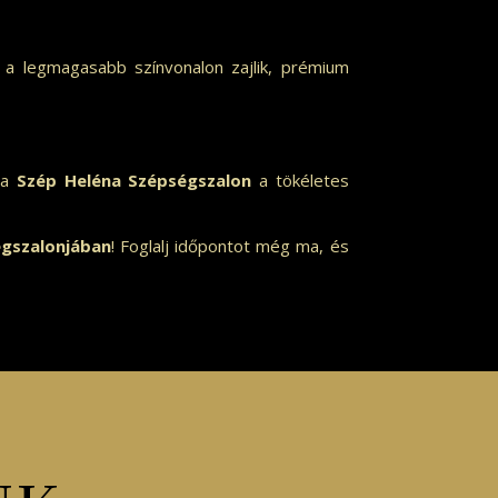
n a legmagasabb színvonalon zajlik, prémium
 a
Szép Heléna Szépségszalon
a tökéletes
égszalonjában
! Foglalj időpontot még ma, és