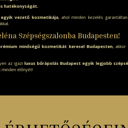
és hatékonyságát.
egyik vezető kozmetikája
, ahol minden kezelés garantálta
kkal.
Heléna Szépségszalonba Budapesten!
 prémium minőségű kozmetikát keresel Budapesten
, akkor
yen az igazi
luxus bőrápolás Budapest egyik legjobb széps
k minden előnyét!