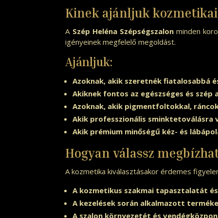
Kinek ajánljuk kozmetikai
A
Szép Heléna Szépségszalon
minden koros
igényeinek megfelelő megoldást.
Ajánljuk:
Azoknak, akik szeretnék fiatalosabbá 
Akiknek fontos az egészséges és szép 
Azoknak, akik pigmentfoltokkal, ránco
Akik professzionális sminktetoválásr
Akik prémium minőségű kéz- és lábápol
Hogyan válassz megbízha
A kozmetika kiválasztásakor érdemes figyele
A kozmetikus szakmai tapasztalatát é
A kezelések során alkalmazott terméke
A szalon környezetét és vendégközpon