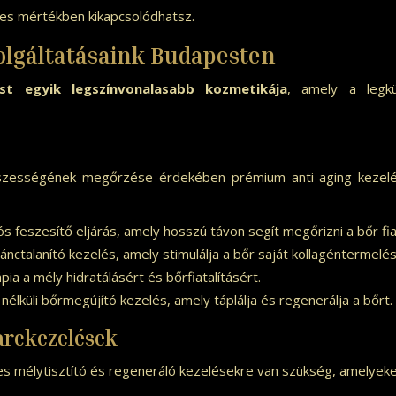
ljes mértékben kikapcsolódhatsz.
olgáltatásaink Budapesten
t egyik legszínvonalasabb kozmetikája
, amely a legkü
zességének megőrzése érdekében prémium anti-aging kezelése
ós feszesítő eljárás, amely hosszú távon segít megőrizni a bőr fia
ctalanító kezelés, amely stimulálja a bőr saját kollagéntermelés
a a mély hidratálásért és bőrfiatalításért.
 nélküli bőrmegújító kezelés, amely táplálja és regenerálja a bőrt.
arckezelések
s mélytisztító és regeneráló kezelésekre van szükség, amelyeke