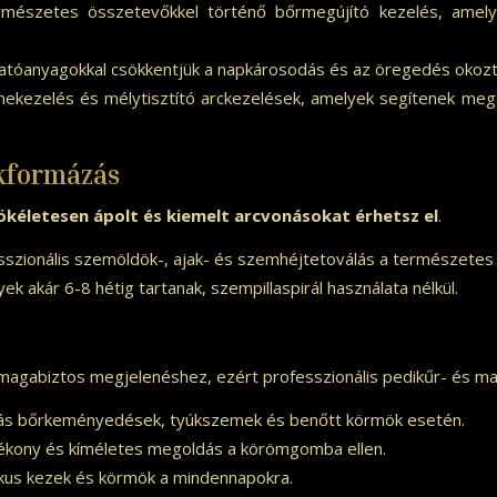
észetes összetevőkkel történő bőrmegújító kezelés, amely s
hatóanyagokkal csökkentjük a napkárosodás és az öregedés okoz
ekezelés és mélytisztító arckezelések, amelyek segítenek meg
kformázás
kéletesen ápolt és kiemelt arcvonásokat érhetsz el
.
sszionális szemöldök-, ajak- és szemhéjtetoválás a természetes
yek akár 6-8 hétig tartanak, szempillaspirál használata nélkül.
magabiztos megjelenéshez, ezért professzionális pedikűr- és man
olás bőrkeményedések, tyúkszemek és benőtt körmök esetén.
kony és kíméletes megoldás a körömgomba ellen.
ikus kezek és körmök a mindennapokra.