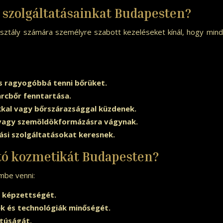
 szolgáltatásainkat Budapesten?
ztály számára személyre szabott kezeléseket kínál, hogy mind
és ragyogóbbá tenni bőrüket.
arcbőr fenntartása.
kkal vagy bőrszárazsággal küzdenek.
a vagy szemöldökformázásra vágynak.
ási szolgáltatásokat keresnek.
tó kozmetikát Budapesten?
mbe venni:
s képzettségét.
k és technológiák minőségét.
túságát.