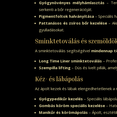
Gyógynövényes mélyhámlasztás
– Term
serkenti a bőr regenerációját.
Pigmentfoltok halványítása
– Speciális 
Pattanásos és zsíros bőr kezelése
– Akn
gyulladásokat.
Sminktetoválás és szemöldö
A sminktetoválás segítségével
mindennap tö
Long Time Liner sminktetoválás
– Profe
Szempilla lifting
– Dús és ívelt pillák, amel
Kéz- és lábápolás
Az ápolt kezek és lábak elengedhetetlenek a 
Gyógypedikűr kezelés
– Speciális lábáp
Gombás köröm speciális kezelése
– Haté
Manikűr és körömápolás
– Ápolt, esztét