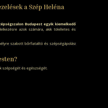
ezelések a Szép Heléna
zépségszalon Budapest egyik kiemelkedő
elkezésre azok számára, akik tökéletes és
mélyre szabott bőrfiatalító és szépségápolási
esten?
ak szépségét és egészségét.