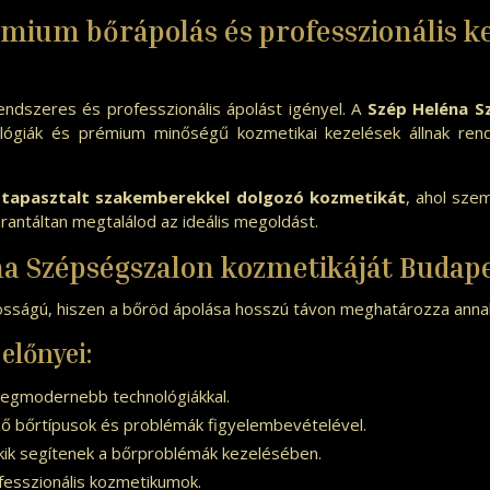
mium bőrápolás és professzionális k
endszeres és professzionális ápolást igényel. A
Szép Heléna S
lógiák és prémium minőségű kozmetikai kezelések állnak rend
 tapasztalt szakemberekkel dolgozó kozmetikát
, ahol sze
rantáltan megtalálod az ideális megoldást.
éna Szépségszalon kozmetikáját Budap
ntosságú, hiszen a bőröd ápolása hosszú távon meghatározza ann
előnyei:
legmodernebb technológiákkal.
ő bőrtípusok és problémák figyelembevételével.
akik segítenek a bőrproblémák kezelésében.
fesszionális kozmetikumok.