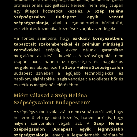
professzionális szolgáltatást keresel, nem elég csupán
egy átlagos kozmetikai kezelés. A
Szép Heléna
Szépségszalon Budapest egyik vezető
szépségszalonja
, ahol a legmodernebb bőrfiatalító,
esztétikai és kozmetikai kezelések várják a vendégeket.
Ha fontos számodra, hogy
exkluzív környezetben,
tapasztalt szakemberekkel és prémium minőségű
termékekkel
szépülj, akkor nálunk garantáltan
megtalálod az ideális kezelést. A szépségápolás nem
csupán luxus, hanem az egészséges és magabiztos
megjelenés alapja, ezért a
Szép Heléna Szépségszalon
Budapest szívében a legújabb technológiákkal és
hatékony eljárásokkal segíti vendégeit a tökéletes bőr és
esztétikus megjelenés elérésében.
Miért válaszd a Szép Heléna
Szépségszalont Budapesten?
A szépségszalon kiválasztása nem csupán arról szól, hogy
hol érhető el egy adott kezelés, hanem arról is, hogy
milyen színvonalon végzik azt. A
Szép Heléna
Szépségszalon Budapest egyik legnívósabb
szépségszalonja
, amely a legmodernebb bőrfiatalító