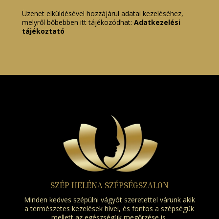
Üzenet elküldésével hozzájárul adatai kezeléséhez,
melyről bőbebben itt tájékozódhat:
Adatkezelési
tájékoztató
SZÉP HELÉNA SZÉPSÉGSZALON
Minden kedves szépülni vágyót szeretettel várunk akik
a természetes kezelések hívei, és fontos a szépségük
mellett az egészségük megőrzése is.