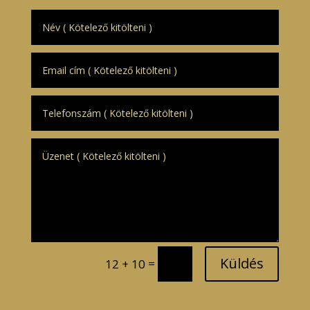
Küldés
=
12 + 10