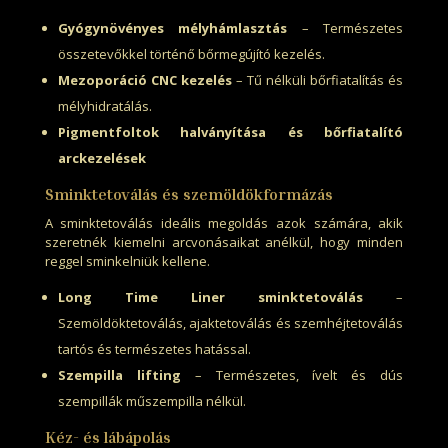
Gyógynövényes mélyhámlasztás
– Természetes
összetevőkkel történő bőrmegújító kezelés.
Mezoporáció CNC kezelés
– Tű nélküli bőrfiatalítás és
mélyhidratálás.
Pigmentfoltok halványítása és bőrfiatalító
arckezelések
Sminktetoválás és szemöldökformázás
A sminktetoválás ideális megoldás azok számára, akik
szeretnék kiemelni arcvonásaikat anélkül, hogy minden
reggel sminkelniük kellene.
Long Time Liner sminktetoválás
–
Szemöldöktetoválás, ajaktetoválás és szemhéjtetoválás
tartós és természetes hatással.
Szempilla lifting
– Természetes, ívelt és dús
szempillák műszempilla nélkül.
Kéz- és lábápolás