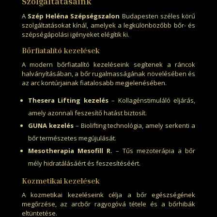
Szolgáltatásaink
A
Szép Heléna Szépségszalon
Budapesten széles körű
szolgáltatásokat kínál, amelyek a legkülönbözőbb bőr- és
szépségápolási igényeket elégítik ki.
Bőrfiatalító kezelések
A modern bőrfiatalító kezeléseink segítenek a ráncok
halványításában, a bőr rugalmasságának növelésében és
az arc kontúrjainak fiatalosabb megjelenésében.
Thesera Lifting kezelés
– Kollagénstimuláló eljárás,
amely azonnali feszesítő hatást biztosít.
GUNA kezelés
– Biolifting technológia, amely serkenti a
bőr természetes megújulását.
Mesotherapia Mesofill R.
– Tűs mezoterápia a bőr
mély hidratálásáért és feszesítéséért.
Kozmetikai kezelések
A kozmetikai kezeléseink célja a bőr egészségének
megőrzése, az arcbőr ragyogóvá tétele és a bőrhibák
eltüntetése.