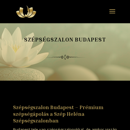
SZÉPSÉGSZALON BUDAPEST
Szépségszalon Budapest – Prémium
szépségápolás a Szép Heléna
Szépségszalonban
Budapest tele van szépségszalonokkal, de amikor igazán