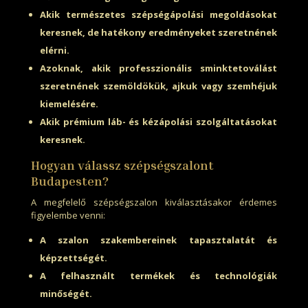
Akik természetes szépségápolási megoldásokat
keresnek, de hatékony eredményeket szeretnének
elérni.
Azoknak, akik professzionális sminktetoválást
szeretnének szemöldökük, ajkuk vagy szemhéjuk
kiemelésére.
Akik prémium láb- és kézápolási szolgáltatásokat
keresnek.
Hogyan válassz szépségszalont
Budapesten?
A megfelelő szépségszalon kiválasztásakor érdemes
figyelembe venni:
A szalon szakembereinek tapasztalatát és
képzettségét.
A felhasznált termékek és technológiák
minőségét.