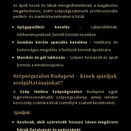
Az ápolt kezek és lábak elengedhetetlenek a magabiztos
megjelenéshez, ezért szépségszalonunk professzionális
pedikűr- és manikűrkezeléseket is kínál.
Gyógypedikűr kezelés
– Lábproblémák,
bőrkeményedések, benőtt körmök kezelése.
Gombás köröm speciális kezelése
– Hatékony és
biztonságos megoldás a fertőzött körmök ápolására.
Manikűr és gél lakkozás
– Szépen formázott és ápolt
körmök a mindennapokra.
Szépségszalon Budapest – Kinek ajánljuk
szolgáltatásainkat?
A
Szép Heléna Szépségszalon
Budapest egyik
legprofesszionálisabb szépségszalonja, amely minden
korosztály számára kínál személyre szabott kezeléseket.
Ajánljuk:
Azoknak, akik szeretnék hosszú távon megőrizni
bőrük fiatalságát és egészségét.