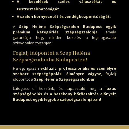
A kezelések széles választékát és
testreszabhatóságát.
A szalon környezetét és vendégközpontúságát.
A
Szép Heléna Szépségszalon Budapest egyik
prémium kategóriás szépségszalonja
, amely
garantálja, hogy minden kezelés a legmagasabb
színvonalon történjen.
Foglalj időpontot a Szép Heléna
Szépségszalonba Budapesten!
Ha egy igazán
exkluzív, professzionális és személyre
szabott szépségápolási élményre vágysz
, foglalj
időpontot a
Szép Heléna Szépségszalonban
!
Látogass el hozzánk, és tapasztald meg a
luxus
szépségápolás és a hatékony bőrfiatalítás előnyeit
Budapest egyik legjobb szépségszalonjában!