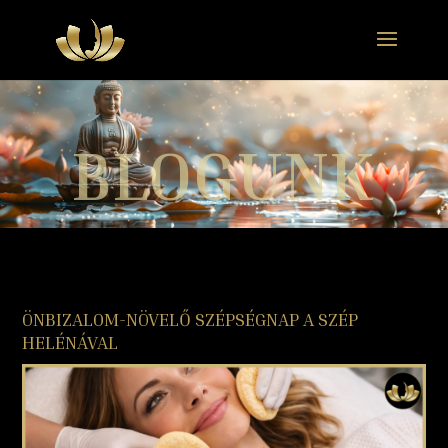
BLOGUNK
ÖNBIZALOM-NÖVELŐ SZÉPSÉGNAP A SZÉP
HELÉNÁVAL