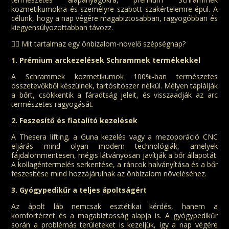
kozmetikumokra és személyre szabott szakértelemre épül. A
célunk, hogy a nap végére magabiztosabban, ragyogóbban és
kiegyensúlyozottabban távozz.
💆‍♀️ Mit tartalmaz egy önbizalom-növelő szépségnap?
1. Prémium arckezelések Schrammek termékekkel
A Schrammek kozmetikumok 100%-ban természetes
összetevőkből készülnek, tartósítószer nélkül. Mélyen táplálják
a bőrt, csökkentik a fáradtság jeleit, és visszaadják az arc
természetes ragyogását.
2. Feszesítő és fiatalító kezelések
A Thesera lifting, a Guna kezelés vagy a mezoporáció CNC
eljárás mind olyan modern technológiák, amelyek
fájdalommentesen, mégis látványosan javítják a bőr állapotát.
A kollagéntermelés serkentése, a ráncok halványítása és a bőr
feszesítése mind hozzájárulnak az önbizalom növeléséhez.
3. Gyógypedikűr a teljes ápoltságért
Az ápolt láb nemcsak esztétikai kérdés, hanem a
komfortérzet és a magabiztosság alapja is. A gyógypedikűr
során a problémás területeket is kezeljük, így a nap végére