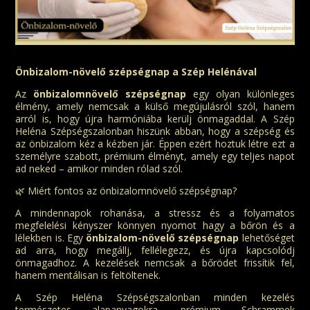
Önbizalom-növelő szépségnap a Szép Helénával
Az
önbizalomnövelő szépségnap
egy olyan különleges
élmény, amely nemcsak a külső megújulásról szól, hanem
arról is, hogy újra harmóniába kerülj önmagaddal. A Szép
Heléna Szépségszalonban hiszünk abban, hogy a szépség és
az önbizalom kéz a kézben jár. Éppen ezért hoztuk létre ezt a
személyre szabott, prémium élményt, amely egy teljes napot
ad neked – amikor minden rólad szól.
🌿 Miért fontos az önbizalomnövelő szépségnap?
A mindennapok rohanása, a stressz és a folyamatos
megfelelési kényszer könnyen nyomot hagy a bőrön és a
lélekben is. Egy
önbizalom-növelő szépségnap
lehetőséget
ad arra, hogy megállj, fellélegezz, és újra kapcsolódj
önmagadhoz. A kezelések nemcsak a bőrödet frissítik fel,
hanem mentálisan is feltöltenek.
A Szép Heléna Szépségszalonban minden kezelés
természetes alapanyagokra, prémium Schrammek