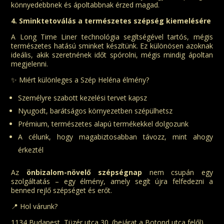
könnyedebbnek és ápoltabbnak érzed magad.
4. Sminktetoválás a természetes szépség kiemelésére
A Long Time Liner technológia segítségével tartós, mégis
természetes hatású sminket készítünk. Ez különösen azoknak
ideális, akik szeretnének időt spórolni, mégis mindig ápoltan
megjelenni.
✨ Miért különleges a Szép Heléna élmény?
Személyre szabott kezelési tervet kapsz
Nyugodt, barátságos környezetben szépülhetsz
Prémium, természetes alapú termékekkel dolgozunk
A célunk, hogy magabiztosabban távozz, mint ahogy
érkeztél
Az
önbizalom-növelő szépségnap
nem csupán egy
szolgáltatás – egy élmény, amely segít újra felfedezni a
benned rejlő szépséget és erőt.
📍 Hol várunk?
1134 Budapest, Tüzér utca 30. (bejárat a Botond utca felől)