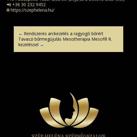
📲 +36 30 232 9452
🌐
https://szephelena.hu/
←
Rendszeres arckezelés a ragyogó bőrért
Tavaszi bőrmegújulás Mesotherapia Mesofill R.
kezeléssel
→
SZÉP HELÉNA SZÉPSÉGSZALON