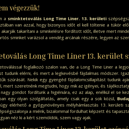
nem végezzük!
an a
sminktetoválás Long Time Liner. 13. kerületi
szépségsza
ztában van azzal, hogy bizonyos időt el kell töltenie a tükör e
akarják takarítani a sminkelésre fordított időt, illetve mert mind
artós sminket varázsol a vendég arcának részére, legyen az sze
toválás Long Time Liner 13. kerület
s
toválással foglalkozó szalon van, de a Long Time Liner a legj
t tudunk elérni, és mert a legkevésbé fájdalmas módszer. Igaz
tűk szúrását. Nekik egy gyengéd fájdalomcsillapítást tudunk ajá
, mert szeretnénk megtudni, hogy mik az igényei, és tájékoztatj
agy gondot fordítunk a higiéniára, ez az alap, enélkül el se kez
an egy olyan szolgáltatás, amely csak egy a sok közül,
Buda
púgy elérhető a
gyógynövényes mélyhámlasztás 13. kerületi
s
épségszalonja a miénk, bizalommal fordulhat képzett és tapaszta
ogyan néz ki a kért szemöldök, szem vagy ajak.