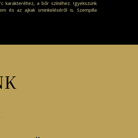
arc karakteréhez, a bőr színéhez. Igyekszünk
m és az ajkak sminkeléséről is.
Szempilla
NK