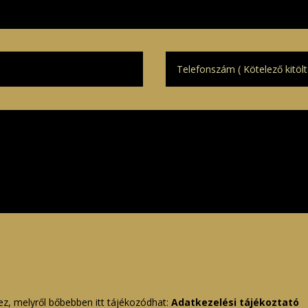
ez, melyről bőbebben itt tájékozódhat:
Adatkezelési tájékoztató