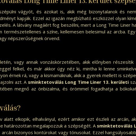
oválás Long Time Liner 13. kerület
szépsé
szépülni vágyót, és azokat is, akik még bizonytalanok és ne
dményt kapják. Ezzel az igazán megbízható eszközzel olyan kímél
zelés. A látvány magáért fog beszélni, mert a Long Time Liner h
em természetellenes a színe, kellemesen belesimul az arcba. Eg
nagy népszerűségnek örvend.
ületén, vagy annak vonzáskörzetében, akik előnyben részesíti
eggel felkel, és már akkor úgy néz ki, mintha ki lenne sminkelv
agyon érnek rá, vagy a kismamáknak, akik a gyerek mellett is szé
zolni azt. A
sminktetoválás Long Time Liner 13. kerületi
sz
ztében megnő az önbizalma, és örömmel fogadhatja a bókokat,
válás?
alatt elkopik, elhalványul, ezért amikor ezt észleli az arcán,
 de határozottan megalapozzuk a szépségét. A
sminktetoválás L
 arcán bizonyos kontúrokat vagy tónusokat. Ezzel hangsúlyosabb