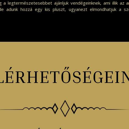
dig a legtermészetesebbet ajánljuk vendégeinknek, ami illik az 
e adunk hozzá egy kis pluszt, ugyanezt elmondhatjuk a sze
LÉRHETŐSÉGEI