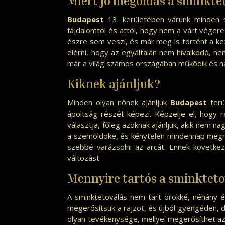
Miért jó megoldás a
sminktet
Budapest
13. kerületében várunk minden 
fájdalomtól és attól, hogy nem a várt végere
észre sem veszi, és már meg is történt a ke
elérni, hogy az egyáltalán nem hivalkodó, n
már a világ számos országában működik és 
Kiknek ajánljuk?
Minden olyan nőnek ajánljuk
Budapest
ter
ápoltság részét képezi. Képzelje el, hogy r
választja, főleg azoknak ajánljuk, akik nem n
a szemöldöke, és kénytelen mindennap megraj
szebbé varázsolni az arcát. Ennek követke
változást.
Mennyire tartós a sminkteto
A sminktetoválás nem tart örökké, néhány év 
megerősítsük a rajzot, és újból gyengéden,
olyan tevékenysége, mellyel megerősíthet az