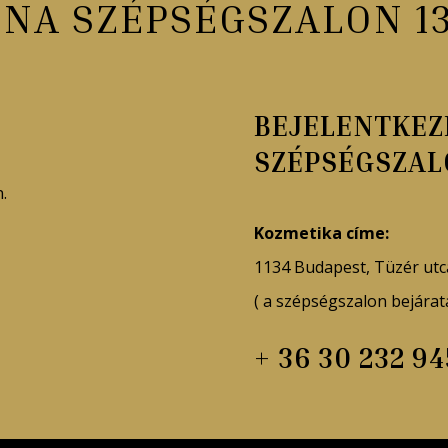
ÉNA SZÉPSÉGSZALON 13
BEJELENTKEZ
SZÉPSÉGSZA
.
Kozmetika címe:
1134 Budapest, Tüzér utc
( a szépségszalon bejárata
+ 36 30 232 94