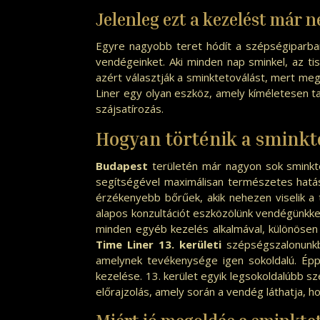
Jelenleg ezt a kezelést már 
Egyre nagyobb teret hódít a szépségiparb
vendégeinket. Aki minden nap sminkel, az tis
azért választják a sminktetoválást, mert meg 
Liner egy olyan eszköz, amely kíméletesen t
szájsatírozás.
Hogyan történik a
sminkte
Budapest
területén már nagyon sok sminkte
segítségével maximálisan természetes hatás
érzékenyebb bőrűek, akik nehezen viselik a 
alapos konzultációt eszközölünk vendégünkkel
minden egyéb kezelés alkalmával, különösen n
Time Liner 13. kerületi
szépségszalonunkb
amelynek tevékenysége igen sokoldalú. Ép
kezelése. 13. kerület
egyik legsokoldalúbb sz
előrajzolás, amely során a vendég láthatja, h