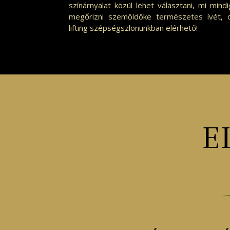
színárnyalat közül lehet választani, mi min
megőrizni szemöldöke természetes ívét, d
lifting
szépségszlonunkban elérhető
!
E