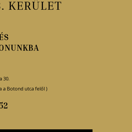
. KERÜLET
ÉS
LONUNKBA
a 30.
 a Botond utca felől )
52