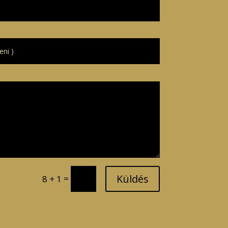
Küldés
=
8 + 1