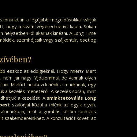
lonunkban a legújabb megoldásokkal várjuk
lőtt, hogy a kívánt végeredményt kapja. Sokan
en helyzetben jól akarnak kinézni. A Long Time
möldök, szemhéjcsík vagy szájkontúr, esetleg
zívében?
obb eszköz az eddigieknél. Hogy miért? Mert
, nem jár nagy fájdalommal, de vannak olyan
nlani. Mielőtt nekikezdenénk a munkának, egy
uk a kezelés menetéről. A kezelés során, mint
dhetjük a kezelést. A
sminktetoválás Long
pest
szalonjai közül a miénk az egyik olyan,
zalonunkban, mint a
gombás köröm speciális
lt szakembereinkhez. A konzultációt követi az