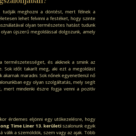
gszalonjában?
m tudják meghozni a döntést, mert félnek a
etesen lehet felvinni a festéket, hogy szinte
asználatával olyan természetes hatást tudunk
y olyan újszerű megoldással dolgozunk, amely
k a természetességet, és akiknek a smink az
e. Sok időt takarít meg, aki ezt a megoldást
pek akarnak maradni. Sok nőnek egyenetlenül nő
alonunkban egy olyan szolgáltatás, mely segít
 mert mindenki észre fogja venni a pozitív
 akkor érdemes eljönni egy utókezelésre, hogy
ong Time Liner 13. kerületi
szalonunk egyik
á válik a szemöldök, szem vagy az ajak. Több