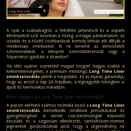
A nyár a szabadságról, a felhőtlen pihenésről és a vízparti
élményekről szól. Azonban a hőség, a magas páratartalom, az
izzadás és a hűsítő csobbanások komoly kihívás elé állítják a
mindennapi sminkünket. Ki ne ismerné az elmosódott
szemvonalakat, a lekopott szemöldökceruzát vagy a
folyamatos igazítást a strandon?
Ha idén nyáron szeretnéd magad mögött hagyni ezeket a
kellemetlenségeket, a prémium minőségű
Long Time Liner
sminktetoválás
jelenti a megoldást. Ez az eljárás garantálja,
hogy az arcod a nap 24 órájában, a legnagyobb hőségben is
ápolt és harmonikus maradjon.
Miért éppen a Long Time Liner technológia?
A piacon elérhető számos technika közül a
Long Time Liner
sminktetoválás
kiemelkedik rendkívüli precizitásával és
gyengédségével. A német csúcstechnológiát képviselő
készülék és a szigorúan ellenőrzött, tartósítószer-mentes
pigmentek gondoskodnak arról, hogy a végeredmény ne