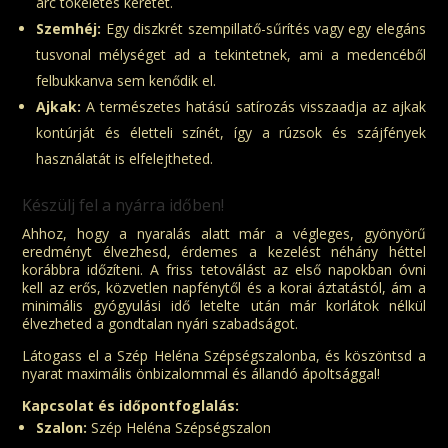
arc tökéletes keretét.
Szemhéj:
Egy diszkrét szempillatő-sűrítés vagy egy elegáns
tusvonal mélységet ad a tekintetnek, ami a medencéből
felbukkanva sem kenődik el.
Ajkak:
A természetes hatású satírozás visszaadja az ajkak
kontúrját és életteli színét, így a rúzsok és szájfények
használatát is elfelejtheted.
Készülj fel a nyárra időben!
Ahhoz, hogy a nyaralás alatt már a végleges, gyönyörű
eredményt élvezhesd, érdemes a kezelést néhány héttel
korábbra időzíteni. A friss tetoválást az első napokban óvni
kell az erős, közvetlen napfénytől és a korai áztatástól, ám a
minimális gyógyulási idő letelte után már korlátok nélkül
élvezheted a gondtalan nyári szabadságot.
Látogass el a Szép Heléna Szépségszalonba, és köszöntsd a
nyarat maximális önbizalommal és állandó ápoltsággal!
Kapcsolat és időpontfoglalás:
Szalon:
Szép Heléna Szépségszalon