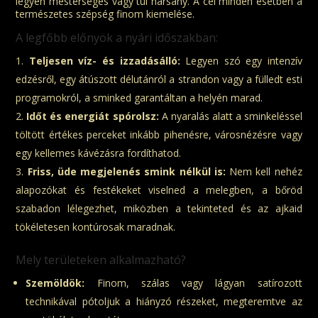
legyen mesterséges vagy túl harsány. A cél minden esetben a
természetes szépség finom kiemelése.
A legfőbb előnyök a nyári időszakban:
Teljesen víz- és izzadásálló:
Legyen szó egy intenzív
edzésről, egy átúszott délutánról a strandon vagy a fülledt esti
programokról, a sminked garantáltan a helyén marad.
Időt és energiát spórolsz:
A nyaralás alatt a sminkeléssel
töltött értékes perceket inkább pihenésre, városnézésre vagy
egy kellemes kávézásra fordíthatod.
Friss, üde megjelenés smink nélkül is:
Nem kell nehéz
alapozókat és festékeket viselned a melegben, a bőröd
szabadon lélegezhet, miközben a tekinteted és az ajkaid
tökéletesen kontúrosak maradnak.
Mely területeken alkalmazható?
Szemöldök:
Finom, szálas vagy lágyan satírozott
technikával pótoljuk a hiányzó részeket, megteremtve az