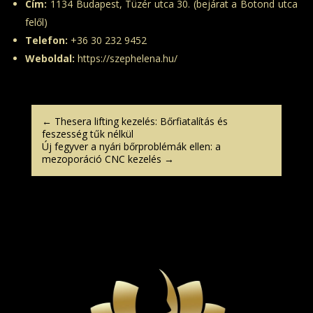
Cím:
1134 Budapest, Tüzér utca 30. (bejárat a Botond utca
felől)
Telefon:
+36 30 232 9452
Weboldal:
https://szephelena.hu/
←
Thesera lifting kezelés: Bőrfiatalítás és
feszesség tűk nélkül
Új fegyver a nyári bőrproblémák ellen: a
mezoporáció CNC kezelés
→