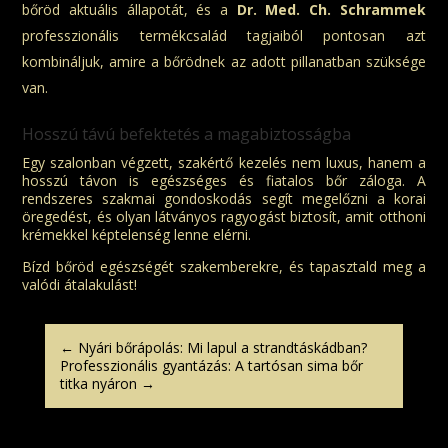
bőröd aktuális állapotát, és a
Dr. Med. Ch. Schrammek
professzionális termékcsalád tagjaiból pontosan azt
kombináljuk, amire a bőrödnek az adott pillanatban szüksége
van.
Hosszú távú befektetés a magabiztosságba
Egy szalonban végzett, szakértő kezelés nem luxus, hanem a
hosszú távon is egészséges és fiatalos bőr záloga. A
rendszeres szakmai gondoskodás segít megelőzni a korai
öregedést, és olyan látványos ragyogást biztosít, amit otthoni
krémekkel képtelenség lenne elérni.
Bízd bőröd egészségét szakemberekre, és tapasztald meg a
valódi átalakulást!
←
Nyári bőrápolás: Mi lapul a strandtáskádban?
Professzionális gyantázás: A tartósan sima bőr
titka nyáron
→