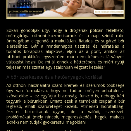
Sokan gondolják úgy, hogy a drogériák polcain fellelhető,
méregdrága otthoni kozmetikumok és a napi szintű rutin
önmagában elegendő a makulátlan, fiatalos és sugárzó bőr
eléréséhez. Bár a mindennapos tisztítás és hidratálás a
tudatos bőrápolás alapköve, eljön az a pont, amikor az
otthoni praktikák egyszerűen már nem képesek látványos
változást hozni. De mi áll ennek a hátterében, és miért nyújt
teljesen más szintet egy szalonban végzett kezelés?
A bőr szerkezete és a hatóanyagok korlátai
Az otthoni használatra szánt krémek és szérumok többsége
úgy van formulázva, hogy ne tudjon mélyen behatolni a
szövetekbe – ez egyfajta biztonsági funkció is, nehogy kárt
tegyünk a bőrünkben. Emiatt ezek a termékek csupán a bőr
legfelső, elhalt szarurétegét kezelik. Átmeneti hidratáltság-
érzetet biztosítanak ugyan, de a valódi, szerkezeti
problémákat (mély ráncok, megereszkedés, hegek, makacs
aknék) nem tudják gyökerestül megoldani.