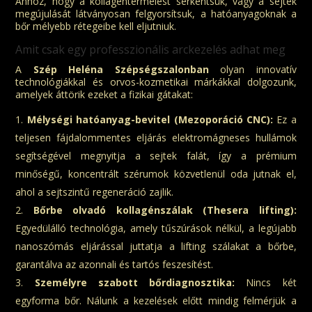
Ahhoz, hogy a kollagéntermelést serkentsük, vagy a sejtek
megújulását látványosan felgyorsítsuk, a hatóanyagoknak a
bőr mélyebb rétegeibe kell eljutniuk.
Amit csak egy professzionális arckezelés adhat meg
A
Szép Heléna Szépségszalonban
olyan innovatív
technológiákkal és orvos-kozmetikai márkákkal dolgozunk,
amelyek áttörik ezeket a fizikai gátakat:
Mélységi hatóanyag-bevitel (Mezoporáció CNC):
Ez a
teljesen fájdalommentes eljárás elektromágneses hullámok
segítségével megnyitja a sejtek falát, így a prémium
minőségű, koncentrált szérumok közvetlenül oda jutnak el,
ahol a sejtszintű regeneráció zajlik.
Bőrbe olvadó kollagénszálak (Thesera lifting):
Egyedülálló technológia, amely tűszúrások nélkül, a legújabb
nanoszómás eljárással juttatja a lifting szálakat a bőrbe,
garantálva az azonnali és tartós feszesítést.
Személyre szabott bőrdiagnosztika:
Nincs két
egyforma bőr. Nálunk a kezelések előtt mindig felmérjük a