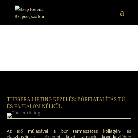
THESERA LIFTING KEZELÉS: BŐRFIATALÍTÁS TŰ
ÉS FÁJDALOM NÉLKÜL
Az idő múlásával a bőr természetes kollagén- és
elasztinszintje csökkenni kezd, aminek következtében