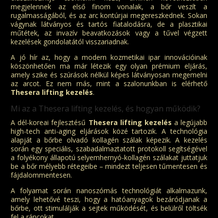
megjelennek az első finom vonalak, a bőr veszít a
rugalmasságából, és az arc kontúrjai megereszkednek. Sokan
vágynak látványos és tartós fiatalodásra, de a plasztikai
műtétek, az invazív beavatkozások vagy a tűvel végzett
kezelések gondolatától visszariadnak.
A jó hír az, hogy a modern kozmetikai ipar innovációinak
köszönhetően ma már létezik egy olyan prémium eljárás,
amely szike és szúrások nélkül képes látványosan megemelni
az arcot. Ez nem más, mint a szalonunkban is elérhető
Thesera lifting kezelés
.
Mi az a Thesera lifting kezelés, és hogyan működik?
A dél-koreai fejlesztésű
Thesera lifting kezelés
a legújabb
high-tech anti-aging eljárások közé tartozik. A technológia
alapját a bőrbe olvadó kollagén szálak képezik. A kezelés
során egy speciális, szabadalmaztatott protokoll segítségével
a folyékony állapotú selyemhernyó-kollagén szálakat juttatjuk
be a bőr mélyebb rétegeibe – mindezt teljesen tűmentesen és
fájdalommentesen.
A folyamat során nanoszómás technológiát alkalmazunk,
amely lehetővé teszi, hogy a hatóanyagok bezáródjanak a
bőrbe, ott stimulálják a sejtek működését, és belülről töltsék
fel a ráncokat.