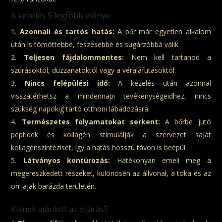
A kezelés 5 legfőbb előnye
Azonnali és tartós hatás:
A bőr már egyetlen alkalom
után is tömöttebbé, feszesebbé és sugárzóbbá válik.
Teljesen fájdalommentes:
Nem kell tartanod a
szúrásoktól, duzzanatoktól vagy a véraláfutásoktól.
Nincs felépülési idő:
A kezelés után azonnal
visszatérhetsz a mindennapi tevékenységeidhez, nincs
szükség napokig tartó otthoni lábadozásra.
Természetes folyamatokat serkent:
A bőrbe jutó
peptidek és kollagén stimulálják a szervezet saját
kollagénszintézisét, így a hatás hosszú távon is beépül.
Látványos kontúrozás:
Hatékonyan emeli meg a
megereszkedett részeket, különösen az állvonal, a toka és az
orr-ajak barázda területén.
Kiknek ajánlott az eljárás?