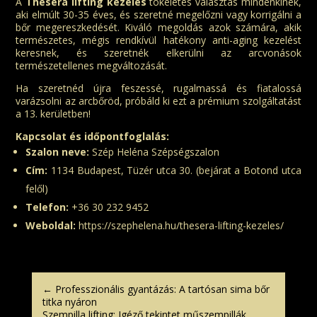
A
Thesera lifting kezelés
tökéletes választás mindenkinek,
aki elmúlt 30-35 éves, és szeretné megelőzni vagy korrigálni a
bőr megereszkedését. Kiváló megoldás azok számára, akik
természetes, mégis rendkívül hatékony anti-aging kezelést
keresnek, és szeretnék elkerülni az arcvonások
természetellenes megváltozását.
Ha szeretnéd újra feszessé, rugalmassá és fiatalossá
varázsolni az arcbőröd, próbáld ki ezt a prémium szolgáltatást
a 13. kerületben!
Kapcsolat és időpontfoglalás:
Szalon neve:
Szép Heléna Szépségszalon
Cím:
1134 Budapest, Tüzér utca 30. (bejárat a Botond utca
felől)
Telefon:
+36 30 232 9452
Weboldal:
https://szephelena.hu/thesera-lifting-kezeles/
←
Professzionális gyantázás: A tartósan sima bőr
titka nyáron
Szempilla lifting: Igéző tekintet műszempillák