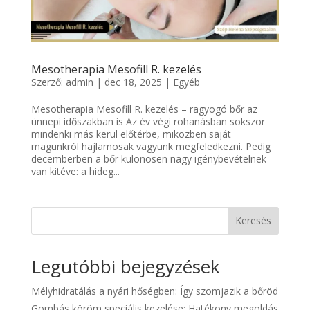
Mesotherapia Mesofill R. kezelés
Szerző:
admin
|
dec 18, 2025
|
Egyéb
Mesotherapia Mesofill R. kezelés – ragyogó bőr az
ünnepi időszakban is Az év végi rohanásban sokszor
mindenki más kerül előtérbe, miközben saját
magunkról hajlamosak vagyunk megfeledkezni. Pedig
decemberben a bőr különösen nagy igénybevételnek
van kitéve: a hideg...
Keresés
Legutóbbi bejegyzések
Mélyhidratálás a nyári hőségben: Így szomjazik a bőröd
Gombás köröm speciális kezelése: Hatékony megoldás