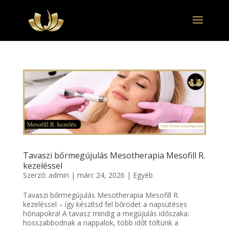
Tavaszi bőrmegújulás Mesotherapia Mesofill R.
kezeléssel
Szerző:
admin
|
márc 24, 2026
|
Egyéb
Tavaszi bőrmegújulás Mesotherapia Mesofill R.
kezeléssel – így készítsd fel bőrödet a napsütéses
hónapokra! A tavasz mindig a megújulás időszaka:
hosszabbodnak a nappalok, több időt töltünk a