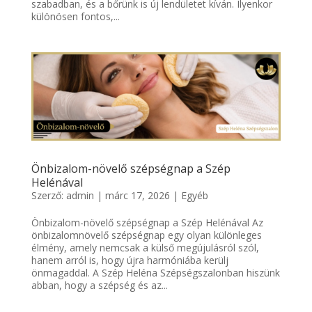
szabadban, és a bőrünk is új lendületet kíván. Ilyenkor
különösen fontos,...
Önbizalom-növelő szépségnap a Szép
Helénával
Szerző:
admin
|
márc 17, 2026
|
Egyéb
Önbizalom-növelő szépségnap a Szép Helénával Az
önbizalomnövelő szépségnap egy olyan különleges
élmény, amely nemcsak a külső megújulásról szól,
hanem arról is, hogy újra harmóniába kerülj
önmagaddal. A Szép Heléna Szépségszalonban hiszünk
abban, hogy a szépség és az...