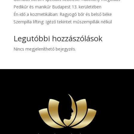
Pedikűr és manikűr Budapest 13. kerületében
Én-idő a kozmetikában: Ragyogó bőr és belső béke
Szempilla lifting: Igéző tekintet műszempillák nélkül
Legutóbbi hozzászólások
Nincs megjeleníthető bejegyzés.